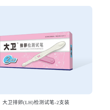
大卫排卵(LH)检测试笔-2支装