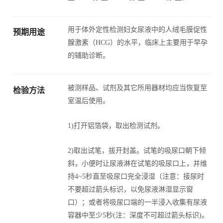
用于体外定性检测妇女尿液中的人绒毛膜促性
预期用途
腺激素（HCG）的水平，临床上主要用于早孕
的辅助诊断。
被测样品、试剂及其它所用器材均应当恢复至
检验方法
室温后使用。
1)打开铝箔袋，取出检测试剂。
2)取出试笔，拔开封盖。试笔的吸尿口朝下倾
斜，小便时让尿液淋在试笔的吸尿口上，并维
持4~5秒直至吸尿口完全浸湿（注意：接尿时
不要超过箭头标识，以免尿液淋湿显示窗
口）；或者将吸尿口端的一半浸入收集有尿液
容器中至少5秒(注：深度不可超过箭头标识)。