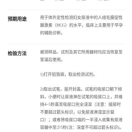
用于体外定性检测妇女尿液中的人绒毛膜促性
预期用途
腺激素（HCG）的水平，临床上主要用于早孕
的辅助诊断。
被测样品、试剂及其它所用器材均应当恢复至
检验方法
室温后使用。
1)打开铝箔袋，取出检测试剂。
2)取出试笔，拔开封盖。试笔的吸尿口朝下倾
斜，小便时让尿液淋在试笔的吸尿口上，并维
持4~5秒直至吸尿口完全浸湿（注意：接尿时
不要超过箭头标识，以免尿液淋湿显示窗
口）；或者将吸尿口端的一半浸入收集有尿液
容器中至少5秒(注：深度不可超过箭头标识)。